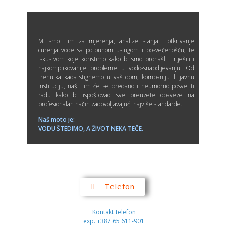
Mi smo Tim za mjerenja, analize stanja i otkrivanje
curenja vode sa potpunom uslugom i posvećenošću, te
iskustvom koje koristimo kako bi smo pronašli i riješili i
najkomplikovanije probleme u vodo-snabdijevanju. Od
trenutka kada stignemo u vaš dom, kompaniju ili javnu
instituciju, naš Tim će se predano i neumorno posvetiti
radu kako bi ispoštovao sve preuzete obaveze na
profesionalan način zadovoljavajući najviše standarde.
Naš moto je:
VODU ŠTEDIMO, A ŽIVOT NEKA TEČE.
Telefon
Kontakt telefon
exp. +387 65 611-901