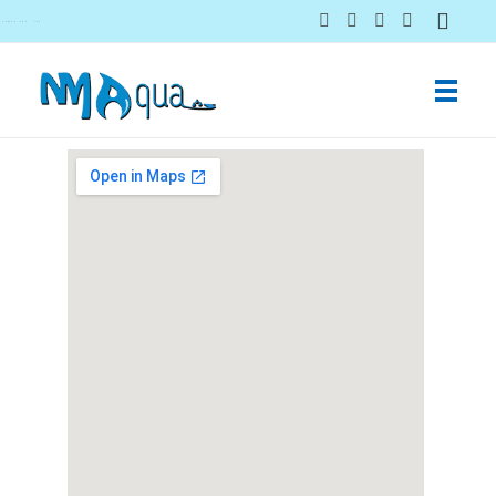
NMAqua
konsalting i ekspertiza gubitaka vodovodnih sistema