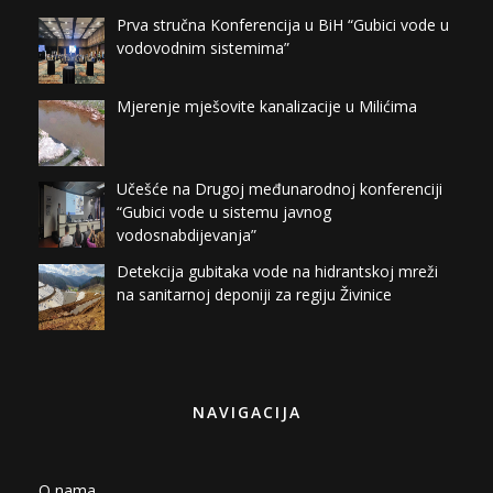
Prva stručna Konferencija u BiH “Gubici vode u
vodovodnim sistemima”
Mjerenje mješovite kanalizacije u Milićima
Učešće na Drugoj međunarodnoj konferenciji
“Gubici vode u sistemu javnog
vodosnabdijevanja”
Detekcija gubitaka vode na hidrantskoj mreži
na sanitarnoj deponiji za regiju Živinice
NAVIGACIJA
O nama