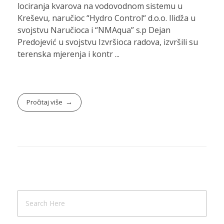
lociranja kvarova na vodovodnom sistemu u
Kreševu, naručioc “Hydro Control“ d.o.o. Ilidža u
svojstvu Naručioca i “NMAqua” s.p Dejan
Predojević u svojstvu Izvršioca radova, izvršili su
terenska mjerenja i kontr ...
Pročitaj više