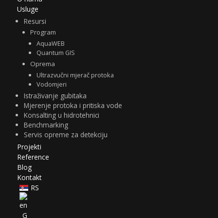
Usluge
Resursi
Program
AquaWEB
Quantum GIS
Oprema
Ultrazvučni mjerač protoka
Vodomjeri
Istraživanje gubitaka
Mjerenje protoka i pritiska vode
Konsalting u hidrotehnici
Benchmarking
Servis opreme za detekciju
Projekti
Reference
Blog
Kontakt
RS