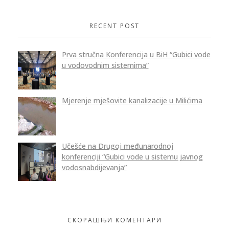
RECENT POST
Prva stručna Konferencija u BiH “Gubici vode
u vodovodnim sistemima”
Mjerenje mješovite kanalizacije u Milićima
Učešće na Drugoj međunarodnoj
konferenciji “Gubici vode u sistemu javnog
vodosnabdijevanja”
СКОРАШЊИ КОМЕНТАРИ