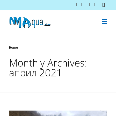
NMAqua
konsalting i ekspertiza gubitaka vodovodnih sistema
Home
Monthly Archives:
април 2021