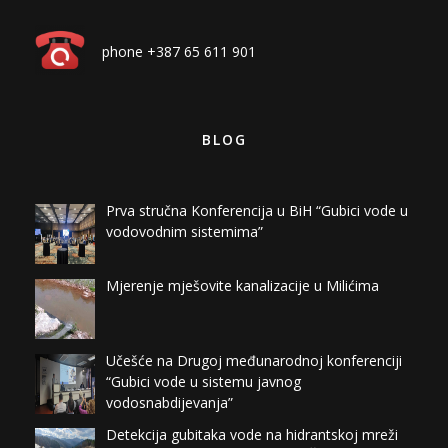
phone +387 65 611 901
BLOG
Prva stručna Konferencija u BiH “Gubici vode u
vodovodnim sistemima”
Mjerenje mješovite kanalizacije u Milićima
Učešće na Drugoj međunarodnoj konferenciji
“Gubici vode u sistemu javnog
vodosnabdijevanja”
Detekcija gubitaka vode na hidrantskoj mreži