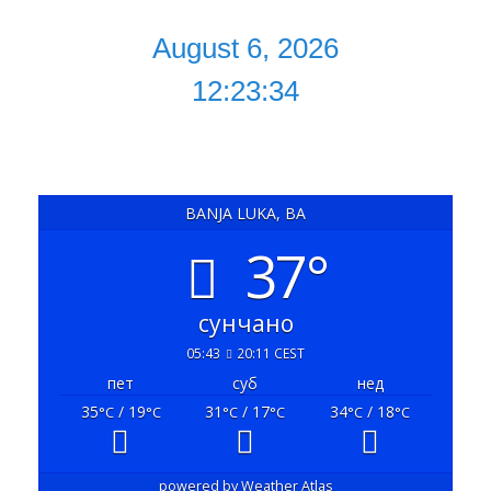
August 6, 2026
12:23:34
BANJA LUKA, BA
37°
сунчано
05:43
20:11 CEST
пет
суб
нед
35
/ 19
31
/ 17
34
/ 18
°C
°C
°C
°C
°C
°C
powered by
Weather Atlas