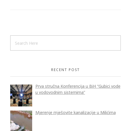
RECENT POST
Prva stručna Konferencija u BiH “Gubici vode
u vodovodnim sistemima”
Mjerenje mješovite kanalizacije u Milićima