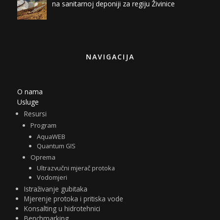
na sanitarnoj deponiji za regiju Živinice
NAVIGACIJA
O nama
Usluge
Resursi
Program
AquaWEB
Quantum GIS
Oprema
Ultrazvučni mjerač protoka
Vodomjeri
Istraživanje gubitaka
Mjerenje protoka i pritiska vode
Konsalting u hidrotehnici
Benchmarking