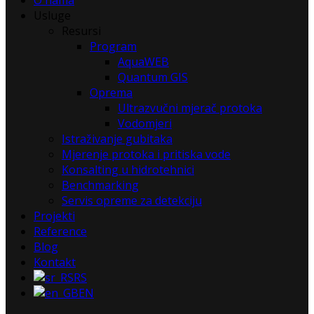
O nama
Usluge
Resursi
Program
AquaWEB
Quantum GIS
Oprema
Ultrazvučni mjerač protoka
Vodomjeri
Istraživanje gubitaka
Mjerenje protoka i pritiska vode
Konsalting u hidrotehnici
Benchmarking
Servis opreme za detekciju
Projekti
Reference
Blog
Kontakt
RS
EN