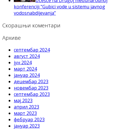
Učešće na Drugoj međunarodnoj
konferenciji “Gubici vode u sistemu javnog
vodosnabdijevanja”
Скорашњи коментари
Архиве
септембар 2024
август 2024
јун 2024
март 2024
јануар 2024
децембар 2023
новембар 2023
септембар 2023
мај 2023
април 2023
март 2023
фебруар 2023
јануар 2023