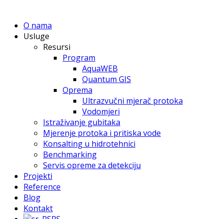
O nama
Usluge
Resursi
Program
AquaWEB
Quantum GIS
Oprema
Ultrazvučni mjerač protoka
Vodomjeri
Istraživanje gubitaka
Mjerenje protoka i pritiska vode
Konsalting u hidrotehnici
Benchmarking
Servis opreme za detekciju
Projekti
Reference
Blog
Kontakt
RS