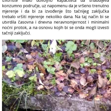
izvorište imalo dovoljno kapaciteta da snabdijeva
konzumno područje, uz napomenu da je vršeno trenutno
mjerenje i da bi za izvođenje što tačnijeg zaključka
trebalo vršiti mjerenje nekoliko dana. Na taj način bi se
utvrdila časovna i dnevna neravnomjernost i minimalni
noćni protok, a na osnovu kojih bi se onda mogli izvesti
tačniji zaključci.