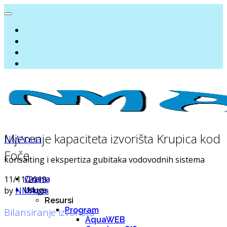
Mjerenje kapaciteta izvorišta Krupica kod
NMAqua
Foče
konsalting i ekspertiza gubitaka vodovodnih sistema
O nama
11/11/2019
Usluge
by
NMAqua
Resursi
Program
Bilansiranje izvorišta
AquaWEB