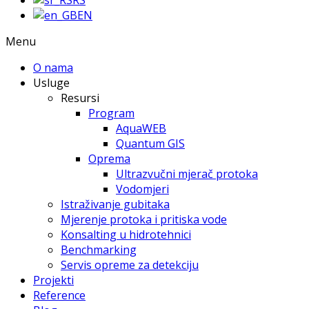
EN
Menu
O nama
Usluge
Resursi
Program
AquaWEB
Quantum GIS
Oprema
Ultrazvučni mjerač protoka
Vodomjeri
Istraživanje gubitaka
Mjerenje protoka i pritiska vode
Konsalting u hidrotehnici
Benchmarking
Servis opreme za detekciju
Projekti
Reference