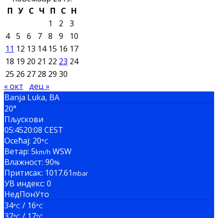
П
У
С
Ч
П
С
Н
1
2
3
4
5
6
7
8
9
10
11
12
13
14
15
16
17
18
19
20
21
22
23
24
25
26
27
28
29
30
« окт
дец »
Banja Luka, BA
20°
Пљускови
05:45
20:08 CEST
Осећај: 20
°C
Ветар: 5
WSW
km/h
Влажност: 90
%
Притисак: 1017.61
mbar
УВ индекс: 0
Нед
Пон
Уто
34
/ 16
°C
°C
37
/ 17
°C
°C