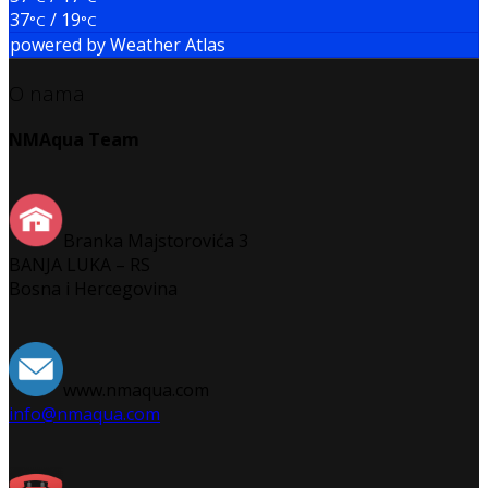
37
/ 19
°C
°C
powered by
Weather Atlas
O nama
NMAqua Team
Branka Majstorovića 3
BANJA LUKA – RS
Bosna i Hercegovina
www.nmaqua.com
info@nmaqua.com