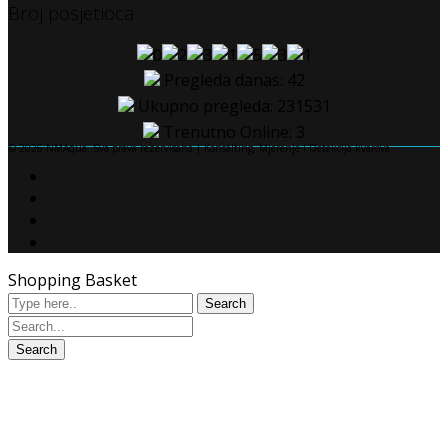
Broj posjetioca
Pregleda danas: 42
Ukupno pregleda: 231531
Trenutno Online: 3
© 2026 NMAqua. Sva prava rezervisana | Konsalting, Mjerenje i Detekcija kvarova
Shopping Basket