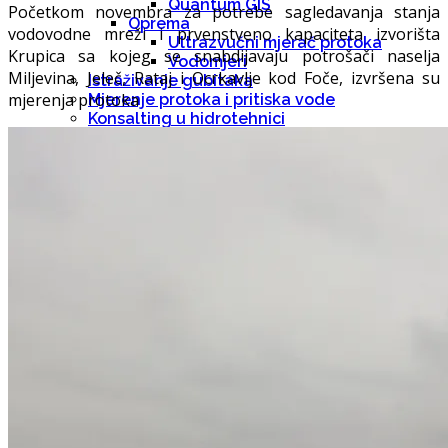
Quantum GIS
Početkom novembra za potrebe sagledavanja stanja
Oprema
vodovodne mreži i prvenstveno kapaciteta izvorišta
Ultrazvučni mjerač protoka
Krupica sa kojeg se snabdijavaju potrošači naselja
Vodomjeri
Miljevina, Jeleč, Rataj i Ocrkavlje kod Foče, izvršena su
Istraživanje gubitaka
mjerenja protoka
Mjerenje protoka i pritiska vode
Konsalting u hidrotehnici
Benchmarking
Servis opreme za detekciju
Projekti
Reference
Blog
Kontakt
RS
EN