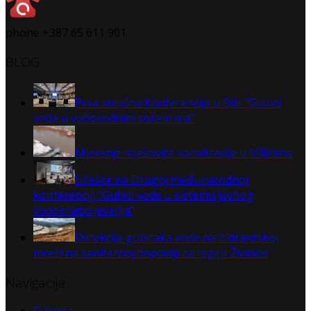
phone +387 65 611 901
BLOG
Prva stručna Konferencija u BiH “Gubici
vode u vodovodnim sistemima”
Mjerenje mješovite kanalizacije u Milićima
Učešće na Drugoj međunarodnoj
konferenciji “Gubici vode u sistemu javnog
vodosnabdijevanja”
Detekcija gubitaka vode na hidrantskoj
mreži na sanitarnoj deponiji za regiju Živinice
Navigacija